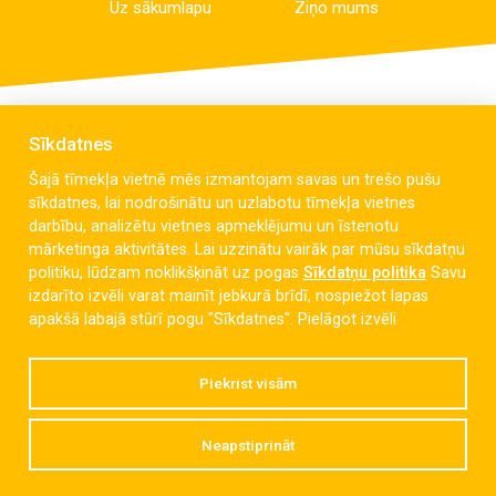
Uz sākumlapu
Ziņo mums
Sīkdatnes
Šajā tīmekļa vietnē mēs izmantojam savas un trešo pušu
sīkdatnes, lai nodrošinātu un uzlabotu tīmekļa vietnes
darbību, analizētu vietnes apmeklējumu un īstenotu
mārketinga aktivitātes. Lai uzzinātu vairāk par mūsu sīkdatņu
politiku, lūdzam noklikšķināt uz pogas
Sīkdatņu politika
Savu
izdarīto izvēli varat mainīt jebkurā brīdī, nospiežot lapas
Celmu iela 6, Liepāja, LV-3405
apakšā labajā stūrī pogu "Sīkdatnes".
Pielāgot izvēli
dzintaravsk@liepaja.edu.lv
Piekrist visām
+371 634 427 10
Neapstiprināt