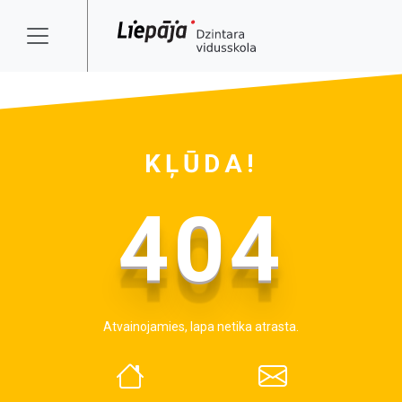
KĻŪDA!
404
Atvainojamies, lapa netika atrasta.