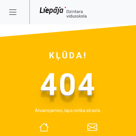
KĻŪDA!
404
Atvainojamies, lapa netika atrasta.