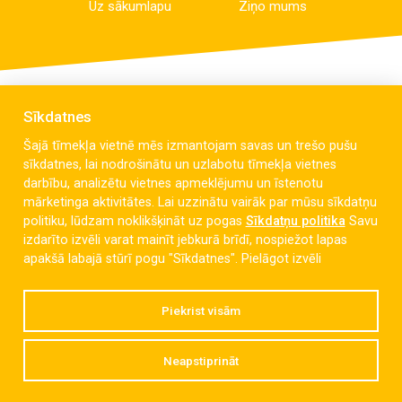
Uz sākumlapu
Ziņo mums
Sīkdatnes
Šajā tīmekļa vietnē mēs izmantojam savas un trešo pušu
sīkdatnes, lai nodrošinātu un uzlabotu tīmekļa vietnes
darbību, analizētu vietnes apmeklējumu un īstenotu
mārketinga aktivitātes. Lai uzzinātu vairāk par mūsu sīkdatņu
politiku, lūdzam noklikšķināt uz pogas
Sīkdatņu politika
Savu
izdarīto izvēli varat mainīt jebkurā brīdī, nospiežot lapas
Celmu iela 6, Liepāja, LV-3405
apakšā labajā stūrī pogu "Sīkdatnes".
Pielāgot izvēli
dzintaravsk@liepaja.edu.lv
Piekrist visām
+371 634 427 10
Neapstiprināt