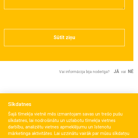
Sūtīt ziņu
JĀ
NĒ
Vai informācija bija noderīga?
vai
Sīkdatnes
Šajā tīmekļa vietnē mēs izmantojam savas un trešo pušu
sīkdatnes, lai nodrošinātu un uzlabotu tīmekļa vietnes
darbību, analizētu vietnes apmeklējumu un īstenotu
mārketinga aktivitātes. Lai uzzinātu vairāk par mūsu sīkdatņu