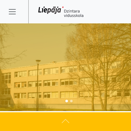
Atpakaļ