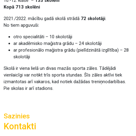
10.-12. klase –
133 skolēni
Kopā 713 skolēni
2021./2022. mācību gadā skolā strādā
72 skolotāji
.
No tiem apguvuši:
otro specialitāti – 10 skolotāji
ar akadēmisko maģistra grādu – 24 skolotāji
ar profesionālo maģistra grādu (pielīdzinātā izglītība) – 28
skolotāji
Skolā ir viena lielā un divas mazās sporta zāles. Tādējādi
vienlaicīgi var notikt trīs sporta stundas. Šīs zāles aktīvi tiek
izmantotas arī vakaros, kad notiek dažādas treniņnodarbības.
Pie skolas ir arī stadions.
Sazinies
Kontakti