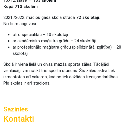
10.-12. klase –
133 skolēni
Kopā 713 skolēni
2021./2022. mācību gadā skolā strādā
72 skolotāji
.
No tiem apguvuši:
otro specialitāti – 10 skolotāji
ar akadēmisko maģistra grādu – 24 skolotāji
ar profesionālo maģistra grādu (pielīdzinātā izglītība) – 28
skolotāji
Skolā ir viena lielā un divas mazās sporta zāles. Tādējādi
vienlaicīgi var notikt trīs sporta stundas. Šīs zāles aktīvi tiek
izmantotas arī vakaros, kad notiek dažādas treniņnodarbības.
Pie skolas ir arī stadions.
Sazinies
Kontakti