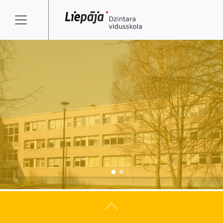
Atpakaļ