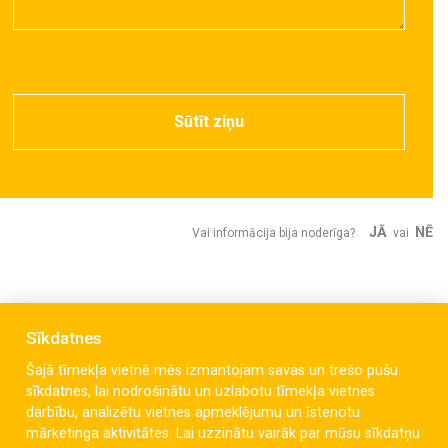
Sūtīt ziņu
JĀ
NĒ
Vai informācija bija noderīga?
vai
Sīkdatnes
Šajā tīmekļa vietnē mēs izmantojam savas un trešo pušu
sīkdatnes, lai nodrošinātu un uzlabotu tīmekļa vietnes
darbību, analizētu vietnes apmeklējumu un īstenotu
mārketinga aktivitātes. Lai uzzinātu vairāk par mūsu sīkdatņu