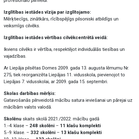
profesionālo pilnveidi.
Izglītības iestādes vīzija par izglītojamo:
Mērķtiecīgs, zinātkārs, rīcībspējīgs pilsoniski atbildīgs un
veiksmīgs cilvēks.
Izglītības iestādes vērtības cilvēkcentrētā veidā:
Ikviens cilvēks ir vērtība, respektējot individuālās tiesības un
vajadzības.
Ar Liepāja pilsētas Domes 2009. gada 13. augusta lēmumu Nr.
275, tiek reorganizēta Liepājas 11. vidusskola, pievienojot to
Liepājas 7. vidusskolai, ar 2009. gada 15. septembri.
Skolas darbības mērķis:
Gatavošanās pilnveidotā mācību satura ieviešanai un pārejai uz
mācībām valsts valodā.
Skolēnu
skaits skolā 2021./2022. mācību gadā
1.-4. klase –
248 skolēni
–
11 klašu komplekti
5.-9. klase. –
332 skolēni
–
13 klašu komplekti