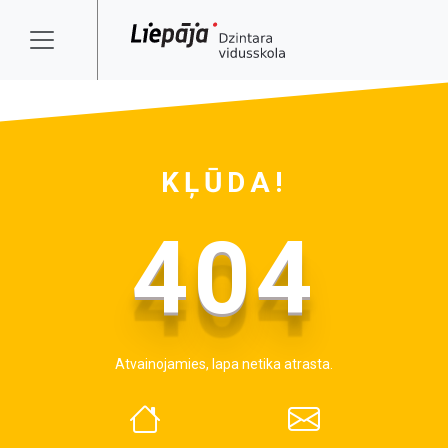
KĻŪDA!
404
Atvainojamies, lapa netika atrasta.