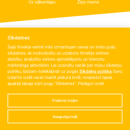
Uz sākumlapu
Ziņo mums
Sīkdatnes
Šajā tīmekļa vietnē mēs izmantojam savas un trešo pušu
sīkdatnes, lai nodrošinātu un uzlabotu tīmekļa vietnes
darbību, analizētu vietnes apmeklējumu un īstenotu
mārketinga aktivitātes. Lai uzzinātu vairāk par mūsu sīkdatņu
politiku, lūdzam noklikšķināt uz pogas
Sīkdatņu politika
Savu
izdarīto izvēli varat mainīt jebkurā brīdī, nospiežot lapas
Celmu iela 6, Liepāja, LV-3405
apakšā labajā stūrī pogu "Sīkdatnes".
Pielāgot izvēli
dzintaravsk@liepaja.edu.lv
Piekrist visām
+371 634 427 10
Neapstiprināt