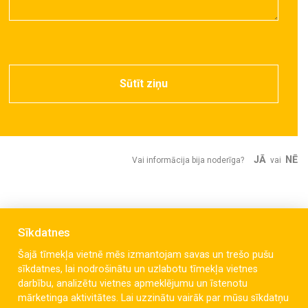
Sūtīt ziņu
JĀ
NĒ
Vai informācija bija noderīga?
vai
Sīkdatnes
Šajā tīmekļa vietnē mēs izmantojam savas un trešo pušu
sīkdatnes, lai nodrošinātu un uzlabotu tīmekļa vietnes
darbību, analizētu vietnes apmeklējumu un īstenotu
mārketinga aktivitātes. Lai uzzinātu vairāk par mūsu sīkdatņu