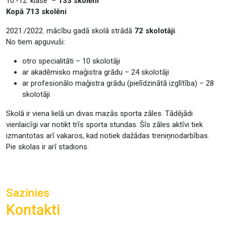
10.-12. klase –
133 skolēni
Kopā 713 skolēni
2021./2022. mācību gadā skolā strādā
72 skolotāji
.
No tiem apguvuši:
otro specialitāti – 10 skolotāji
ar akadēmisko maģistra grādu – 24 skolotāji
ar profesionālo maģistra grādu (pielīdzinātā izglītība) – 28
skolotāji
Skolā ir viena lielā un divas mazās sporta zāles. Tādējādi
vienlaicīgi var notikt trīs sporta stundas. Šīs zāles aktīvi tiek
izmantotas arī vakaros, kad notiek dažādas treniņnodarbības.
Pie skolas ir arī stadions.
Sazinies
Kontakti