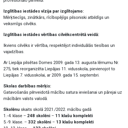
profesionālo pilnveidi.
Izglītības iestādes vīzija par izglītojamo:
Mērķtiecīgs, zinātkārs, rīcībspējīgs pilsoniski atbildīgs un
veiksmīgs cilvēks.
Izglītības iestādes vērtības cilvēkcentrētā veidā:
Ikviens cilvēks ir vērtība, respektējot individuālās tiesības un
vajadzības.
Ar Liepāja pilsētas Domes 2009. gada 13. augusta lēmumu Nr.
275, tiek reorganizēta Liepājas 11. vidusskola, pievienojot to
Liepājas 7. vidusskolai, ar 2009. gada 15. septembri.
Skolas darbības mērķis:
Gatavošanās pilnveidotā mācību satura ieviešanai un pārejai uz
mācībām valsts valodā.
Skolēnu
skaits skolā 2021./2022. mācību gadā
1.-4. klase –
248 skolēni
–
11 klašu komplekti
5.-9. klase. –
332 skolēni
–
13 klašu komplekti