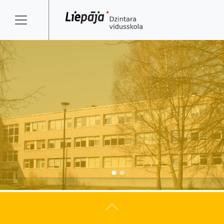
Atpakaļ