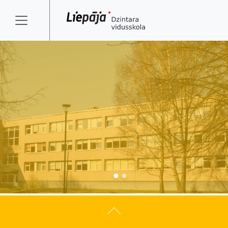
Atpakaļ