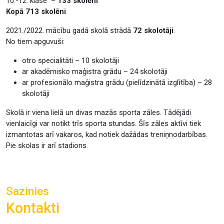
10.-12. klase –
133 skolēni
Kopā 713 skolēni
2021./2022. mācību gadā skolā strādā
72 skolotāji
.
No tiem apguvuši:
otro specialitāti – 10 skolotāji
ar akadēmisko maģistra grādu – 24 skolotāji
ar profesionālo maģistra grādu (pielīdzinātā izglītība) – 28
skolotāji
Skolā ir viena lielā un divas mazās sporta zāles. Tādējādi
vienlaicīgi var notikt trīs sporta stundas. Šīs zāles aktīvi tiek
izmantotas arī vakaros, kad notiek dažādas treniņnodarbības.
Pie skolas ir arī stadions.
Sazinies
Kontakti