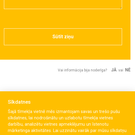
Sūtīt ziņu
JĀ
NĒ
Vai informācija bija noderīga?
vai
Sīkdatnes
Šajā tīmekļa vietnē mēs izmantojam savas un trešo pušu
sīkdatnes, lai nodrošinātu un uzlabotu tīmekļa vietnes
darbību, analizētu vietnes apmeklējumu un īstenotu
mārketinga aktivitātes. Lai uzzinātu vairāk par mūsu sīkdatņu