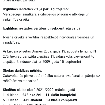
profesionālo pilnveidi.
Izglītības iestādes vīzija par izglītojamo:
Mērķtiecīgs, zinātkārs, rīcībspējīgs pilsoniski atbildīgs un
veiksmīgs cilvēks.
Izglītības iestādes vērtības cilvēkcentrētā veidā:
Ikviens cilvēks ir vērtība, respektējot individuālās tiesības un
vajadzības.
Ar Liepāja pilsētas Domes 2009. gada 13. augusta lēmumu Nr.
275, tiek reorganizēta Liepājas 11. vidusskola, pievienojot to
Liepājas 7. vidusskolai, ar 2009. gada 15. septembri.
Skolas darbības mērķis:
Gatavošanās pilnveidotā mācību satura ieviešanai un pārejai uz
mācībām valsts valodā.
Skolēnu
skaits skolā 2021./2022. mācību gadā
1.-4. klase –
248 skolēni
–
11 klašu komplekti
5.-9. klase. –
332 skolēni
–
13 klašu komplekti