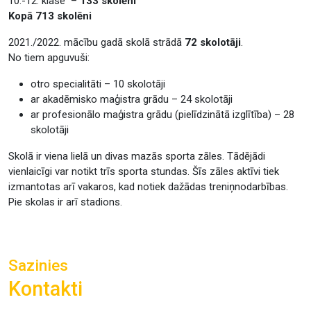
10.-12. klase –
133 skolēni
Kopā 713 skolēni
2021./2022. mācību gadā skolā strādā
72 skolotāji
.
No tiem apguvuši:
otro specialitāti – 10 skolotāji
ar akadēmisko maģistra grādu – 24 skolotāji
ar profesionālo maģistra grādu (pielīdzinātā izglītība) – 28
skolotāji
Skolā ir viena lielā un divas mazās sporta zāles. Tādējādi
vienlaicīgi var notikt trīs sporta stundas. Šīs zāles aktīvi tiek
izmantotas arī vakaros, kad notiek dažādas treniņnodarbības.
Pie skolas ir arī stadions.
Sazinies
Kontakti