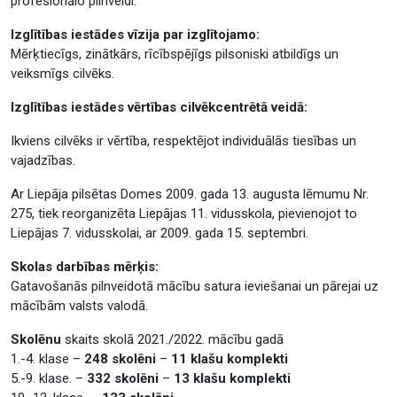
profesionālo pilnveidi.
Izglītības iestādes vīzija par izglītojamo:
Mērķtiecīgs, zinātkārs, rīcībspējīgs pilsoniski atbildīgs un
veiksmīgs cilvēks.
Izglītības iestādes vērtības cilvēkcentrētā veidā:
Ikviens cilvēks ir vērtība, respektējot individuālās tiesības un
vajadzības.
Ar Liepāja pilsētas Domes 2009. gada 13. augusta lēmumu Nr.
275, tiek reorganizēta Liepājas 11. vidusskola, pievienojot to
Liepājas 7. vidusskolai, ar 2009. gada 15. septembri.
Skolas darbības mērķis:
Gatavošanās pilnveidotā mācību satura ieviešanai un pārejai uz
mācībām valsts valodā.
Skolēnu
skaits skolā 2021./2022. mācību gadā
1.-4. klase –
248 skolēni
–
11 klašu komplekti
5.-9. klase. –
332 skolēni
–
13 klašu komplekti