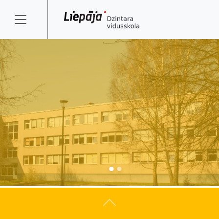
Atpakaļ