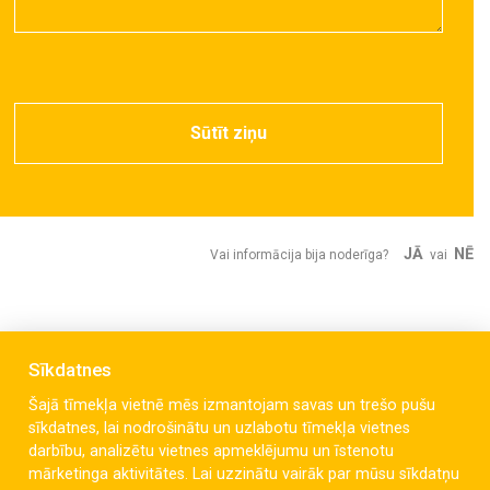
Sūtīt ziņu
JĀ
NĒ
Vai informācija bija noderīga?
vai
Sīkdatnes
Šajā tīmekļa vietnē mēs izmantojam savas un trešo pušu
sīkdatnes, lai nodrošinātu un uzlabotu tīmekļa vietnes
darbību, analizētu vietnes apmeklējumu un īstenotu
mārketinga aktivitātes. Lai uzzinātu vairāk par mūsu sīkdatņu