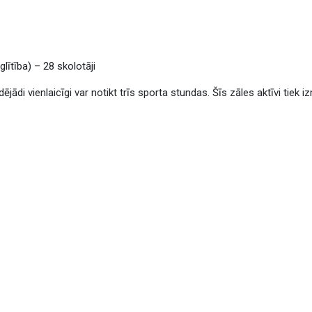
lītība) – 28 skolotāji
dējādi vienlaicīgi var notikt trīs sporta stundas. Šīs zāles aktīvi tiek