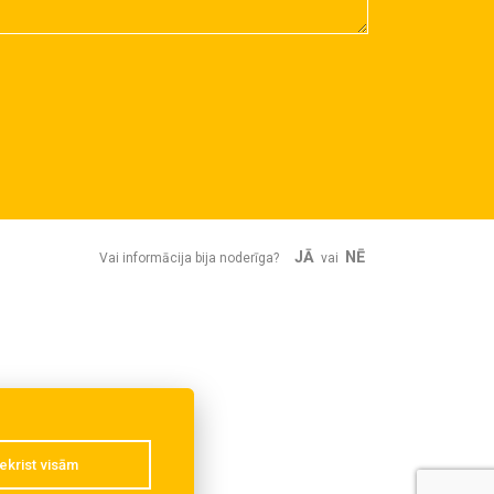
JĀ
NĒ
Vai informācija bija noderīga?
vai
ekrist visām