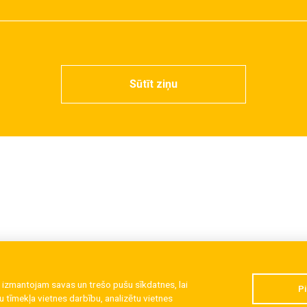
Sūtīt ziņu
 izmantojam savas un trešo pušu sīkdatnes, lai
Pi
 tīmekļa vietnes darbību, analizētu vietnes