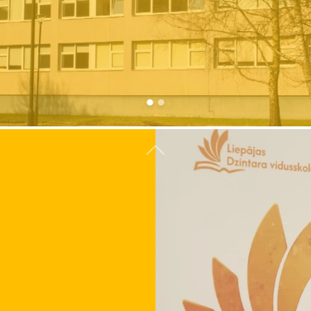
Atpakaļ