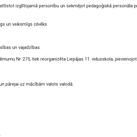
, attīstot izglītojamā personību un sekmējot pedagoģiskā personāla pr
dīgs un veiksmīgs cilvēks.
:
iesības un vajadzības.
mumu Nr. 275, tiek reorganizēta Liepājas 11. vidusskola, pievienojot t
un pārejai uz mācībām valsts valodā.
i
.