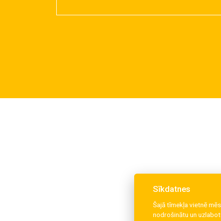
Sīkdatnes
Šajā tīmekļa vietnē mēs
nodrošinātu un uzlabotu