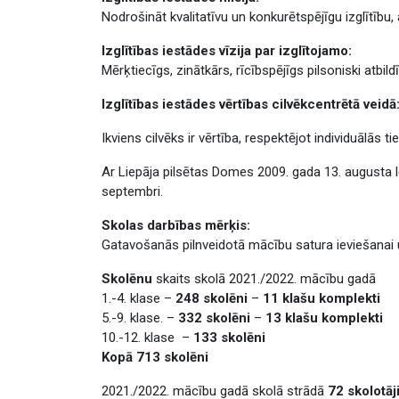
Nodrošināt kvalitatīvu un konkurētspējīgu izglītību
Izglītības iestādes vīzija par izglītojamo:
Mērķtiecīgs, zinātkārs, rīcībspējīgs pilsoniski atbil
Izglītības iestādes vērtības cilvēkcentrētā veidā
Ikviens cilvēks ir vērtība, respektējot individuālās t
Ar Liepāja pilsētas Domes 2009. gada 13. augusta lē
septembri.
Skolas darbības mērķis:
Gatavošanās pilnveidotā mācību satura ieviešanai 
Skolēnu
skaits skolā 2021./2022. mācību gadā
1.-4. klase –
248 skolēni
–
11 klašu komplekti
5.-9. klase. –
332 skolēni
–
13 klašu komplekti
10.-12. klase –
133 skolēni
Kopā 713 skolēni
2021./2022. mācību gadā skolā strādā
72 skolotāj