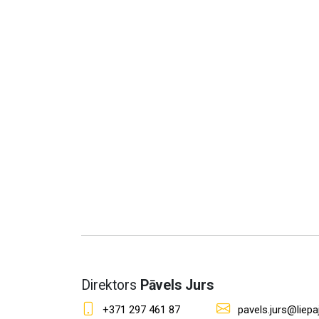
Direktors
Pāvels Jurs
+371 297 461 87
pavels.jurs@liepaj