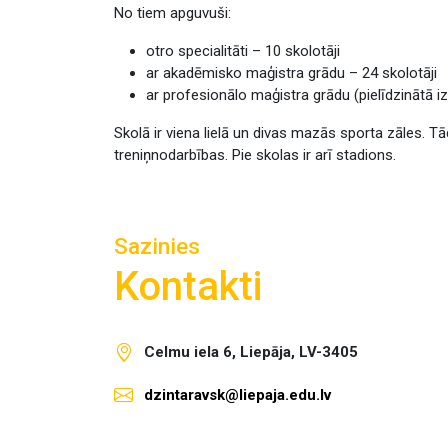
No tiem apguvuši:
otro specialitāti – 10 skolotāji
ar akadēmisko maģistra grādu – 24 skolotāji
ar profesionālo maģistra grādu (pielīdzinātā izg
Skolā ir viena lielā un divas mazās sporta zāles. Tā
treniņnodarbības. Pie skolas ir arī stadions.
Sazinies
Kontakti
Celmu iela 6, Liepāja, LV-3405
dzintaravsk@liepaja.edu.lv