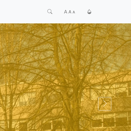
A
A
A
TĀLĀK