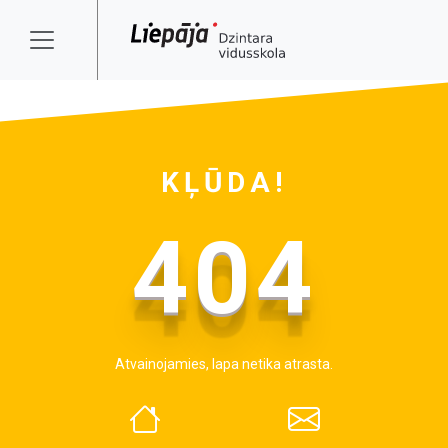
KĻŪDA!
404
Atvainojamies, lapa netika atrasta.