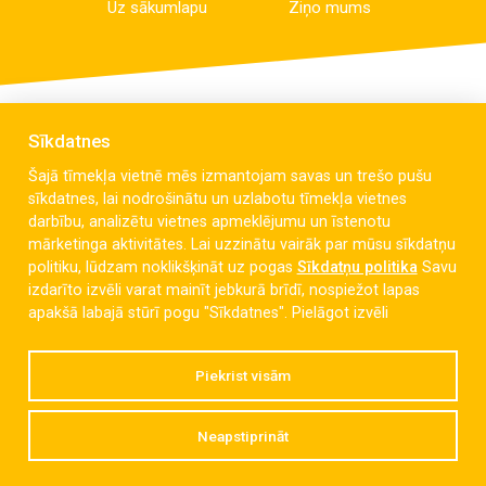
Uz sākumlapu
Ziņo mums
Sīkdatnes
Šajā tīmekļa vietnē mēs izmantojam savas un trešo pušu
sīkdatnes, lai nodrošinātu un uzlabotu tīmekļa vietnes
darbību, analizētu vietnes apmeklējumu un īstenotu
mārketinga aktivitātes. Lai uzzinātu vairāk par mūsu sīkdatņu
politiku, lūdzam noklikšķināt uz pogas
Sīkdatņu politika
Savu
izdarīto izvēli varat mainīt jebkurā brīdī, nospiežot lapas
Celmu iela 6, Liepāja, LV-3405
apakšā labajā stūrī pogu "Sīkdatnes".
Pielāgot izvēli
dzintaravsk@liepaja.edu.lv
Piekrist visām
+371 634 427 10
Neapstiprināt