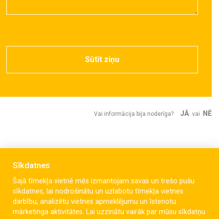
Sūtīt ziņu
JĀ
NĒ
Vai informācija bija noderīga?
vai
Sīkdatnes
Šajā tīmekļa vietnē mēs izmantojam savas un trešo pušu
sīkdatnes, lai nodrošinātu un uzlabotu tīmekļa vietnes
darbību, analizētu vietnes apmeklējumu un īstenotu
mārketinga aktivitātes. Lai uzzinātu vairāk par mūsu sīkdatņu