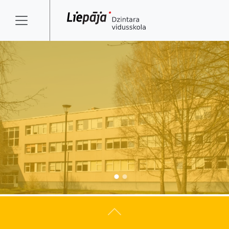
Atpakaļ