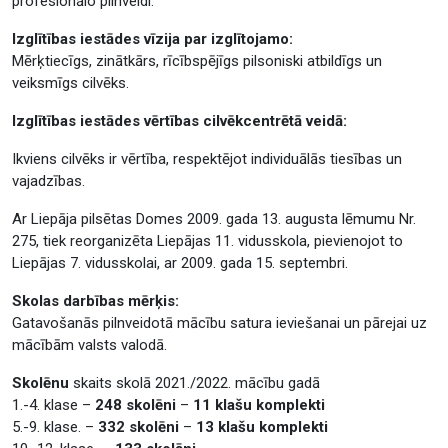
profesionālo pilnveidi.
Izglītības iestādes vīzija par izglītojamo:
Mērķtiecīgs, zinātkārs, rīcībspējīgs pilsoniski atbildīgs un
veiksmīgs cilvēks.
Izglītības iestādes vērtības cilvēkcentrētā veidā:
Ikviens cilvēks ir vērtība, respektējot individuālās tiesības un
vajadzības.
Ar Liepāja pilsētas Domes 2009. gada 13. augusta lēmumu Nr.
275, tiek reorganizēta Liepājas 11. vidusskola, pievienojot to
Liepājas 7. vidusskolai, ar 2009. gada 15. septembri.
Skolas darbības mērķis:
Gatavošanās pilnveidotā mācību satura ieviešanai un pārejai uz
mācībām valsts valodā.
Skolēnu
skaits skolā 2021./2022. mācību gadā
1.-4. klase –
248 skolēni
–
11 klašu komplekti
5.-9. klase. –
332 skolēni
–
13 klašu komplekti