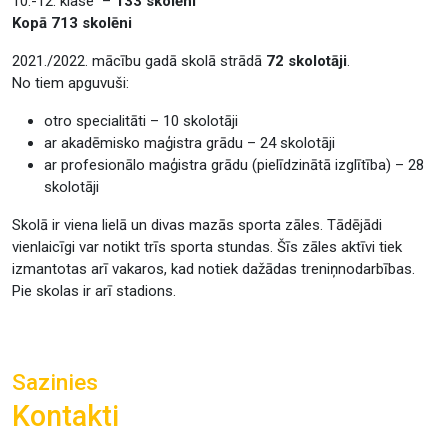
10.-12. klase –
133 skolēni
Kopā 713 skolēni
2021./2022. mācību gadā skolā strādā
72 skolotāji
.
No tiem apguvuši:
otro specialitāti – 10 skolotāji
ar akadēmisko maģistra grādu – 24 skolotāji
ar profesionālo maģistra grādu (pielīdzinātā izglītība) – 28
skolotāji
Skolā ir viena lielā un divas mazās sporta zāles. Tādējādi
vienlaicīgi var notikt trīs sporta stundas. Šīs zāles aktīvi tiek
izmantotas arī vakaros, kad notiek dažādas treniņnodarbības.
Pie skolas ir arī stadions.
Sazinies
Kontakti