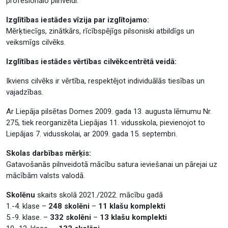
profesionālo pilnveidi.
Izglītības iestādes vīzija par izglītojamo:
Mērķtiecīgs, zinātkārs, rīcībspējīgs pilsoniski atbildīgs un
veiksmīgs cilvēks.
Izglītības iestādes vērtības cilvēkcentrētā veidā:
Ikviens cilvēks ir vērtība, respektējot individuālās tiesības un
vajadzības.
Ar Liepāja pilsētas Domes 2009. gada 13. augusta lēmumu Nr.
275, tiek reorganizēta Liepājas 11. vidusskola, pievienojot to
Liepājas 7. vidusskolai, ar 2009. gada 15. septembri.
Skolas darbības mērķis:
Gatavošanās pilnveidotā mācību satura ieviešanai un pārejai uz
mācībām valsts valodā.
Skolēnu
skaits skolā 2021./2022. mācību gadā
1.-4. klase –
248 skolēni
–
11 klašu komplekti
5.-9. klase. –
332 skolēni
–
13 klašu komplekti