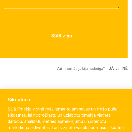
Sūtīt ziņu
JĀ
NĒ
Vai informācija bija noderīga?
vai
Sīkdatnes
Šajā tīmekļa vietnē mēs izmantojam savas un trešo pušu
sīkdatnes, lai nodrošinātu un uzlabotu tīmekļa vietnes
darbību, analizētu vietnes apmeklējumu un īstenotu
mārketinga aktivitātes. Lai uzzinātu vairāk par mūsu sīkdatņu