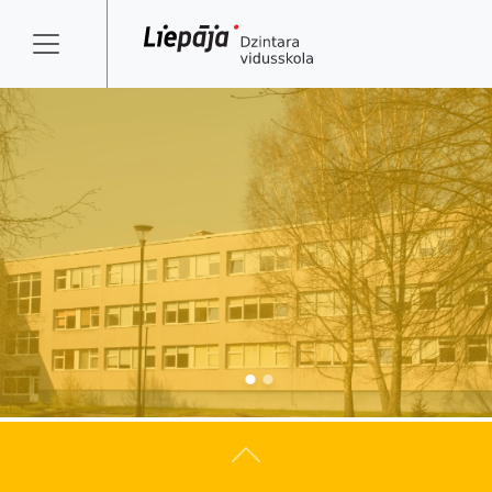
Atpakaļ