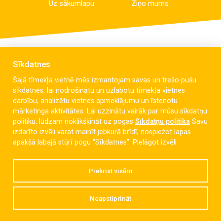
Uz sākumlapu
Ziņo mums
Sīkdatnes
Šajā tīmekļa vietnē mēs izmantojam savas un trešo pušu
sīkdatnes, lai nodrošinātu un uzlabotu tīmekļa vietnes
darbību, analizētu vietnes apmeklējumu un īstenotu
mārketinga aktivitātes. Lai uzzinātu vairāk par mūsu sīkdatņu
politiku, lūdzam noklikšķināt uz pogas
Sīkdatņu politika
Savu
izdarīto izvēli varat mainīt jebkurā brīdī, nospiežot lapas
Celmu iela 6, Liepāja, LV-3405
apakšā labajā stūrī pogu "Sīkdatnes".
Pielāgot izvēli
dzintaravsk@liepaja.edu.lv
Piekrist visām
+371 634 427 10
Neapstiprināt