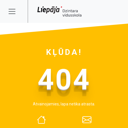
KĻŪDA!
404
Atvainojamies, lapa netika atrasta.