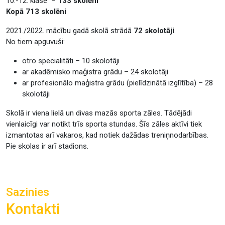
10.-12. klase –
133 skolēni
Kopā 713 skolēni
2021./2022. mācību gadā skolā strādā
72 skolotāji
.
No tiem apguvuši:
otro specialitāti – 10 skolotāji
ar akadēmisko maģistra grādu – 24 skolotāji
ar profesionālo maģistra grādu (pielīdzinātā izglītība) – 28
skolotāji
Skolā ir viena lielā un divas mazās sporta zāles. Tādējādi
vienlaicīgi var notikt trīs sporta stundas. Šīs zāles aktīvi tiek
izmantotas arī vakaros, kad notiek dažādas treniņnodarbības.
Pie skolas ir arī stadions.
Sazinies
Kontakti