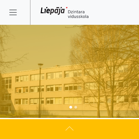
Atpakaļ