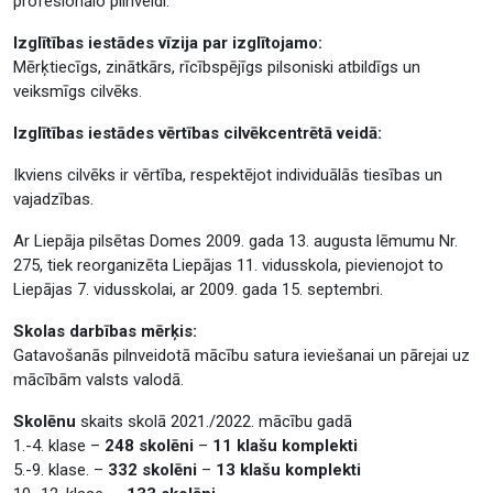
profesionālo pilnveidi.
Izglītības iestādes vīzija par izglītojamo:
Mērķtiecīgs, zinātkārs, rīcībspējīgs pilsoniski atbildīgs un
veiksmīgs cilvēks.
Izglītības iestādes vērtības cilvēkcentrētā veidā:
Ikviens cilvēks ir vērtība, respektējot individuālās tiesības un
vajadzības.
Ar Liepāja pilsētas Domes 2009. gada 13. augusta lēmumu Nr.
275, tiek reorganizēta Liepājas 11. vidusskola, pievienojot to
Liepājas 7. vidusskolai, ar 2009. gada 15. septembri.
Skolas darbības mērķis:
Gatavošanās pilnveidotā mācību satura ieviešanai un pārejai uz
mācībām valsts valodā.
Skolēnu
skaits skolā 2021./2022. mācību gadā
1.-4. klase –
248 skolēni
–
11 klašu komplekti
5.-9. klase. –
332 skolēni
–
13 klašu komplekti