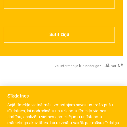
Sūtīt ziņu
JĀ
NĒ
Vai informācija bija noderīga?
vai
Sīkdatnes
Šajā tīmekļa vietnē mēs izmantojam savas un trešo pušu
sīkdatnes, lai nodrošinātu un uzlabotu tīmekļa vietnes
darbību, analizētu vietnes apmeklējumu un īstenotu
mārketinga aktivitātes. Lai uzzinātu vairāk par mūsu sīkdatņu