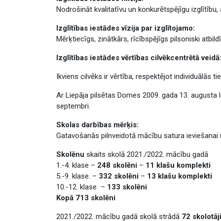
Nodrošināt kvalitatīvu un konkurētspējīgu izglītību
Izglītības iestādes vīzija par izglītojamo:
Mērķtiecīgs, zinātkārs, rīcībspējīgs pilsoniski atbil
Izglītības iestādes vērtības cilvēkcentrētā veidā
Ikviens cilvēks ir vērtība, respektējot individuālās t
Ar Liepāja pilsētas Domes 2009. gada 13. augusta lē
septembri.
Skolas darbības mērķis:
Gatavošanās pilnveidotā mācību satura ieviešanai 
Skolēnu
skaits skolā 2021./2022. mācību gadā
1.-4. klase –
248 skolēni
–
11 klašu komplekti
5.-9. klase. –
332 skolēni
–
13 klašu komplekti
10.-12. klase –
133 skolēni
Kopā 713 skolēni
2021./2022. mācību gadā skolā strādā
72 skolotāj