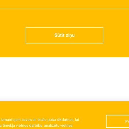
Sūtīt ziņu
 izmantojam savas un trešo pušu sīkdatnes, lai
Pi
 tīmekļa vietnes darbību, analizētu vietnes