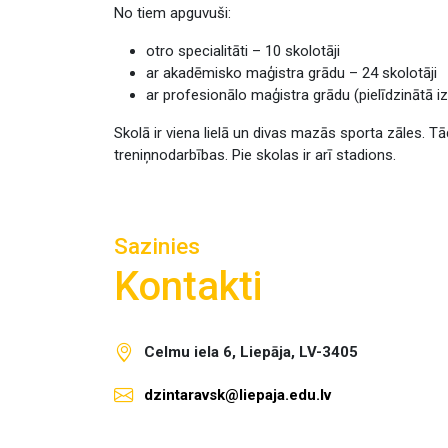
No tiem apguvuši:
otro specialitāti – 10 skolotāji
ar akadēmisko maģistra grādu – 24 skolotāji
ar profesionālo maģistra grādu (pielīdzinātā izg
Skolā ir viena lielā un divas mazās sporta zāles. Tā
treniņnodarbības. Pie skolas ir arī stadions.
Sazinies
Kontakti
Celmu iela 6, Liepāja, LV-3405
dzintaravsk@liepaja.edu.lv