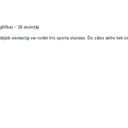
lītība) – 28 skolotāji
dējādi vienlaicīgi var notikt trīs sporta stundas. Šīs zāles aktīvi tiek