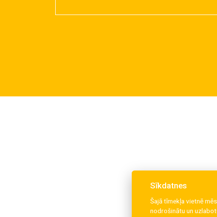
Sīkdatnes
Šajā tīmekļa vietnē mēs
nodrošinātu un uzlabotu