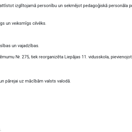
, attīstot izglītojamā personību un sekmējot pedagoģiskā personāla pr
dīgs un veiksmīgs cilvēks.
:
iesības un vajadzības.
mumu Nr. 275, tiek reorganizēta Liepājas 11. vidusskola, pievienojot t
un pārejai uz mācībām valsts valodā.
i
.