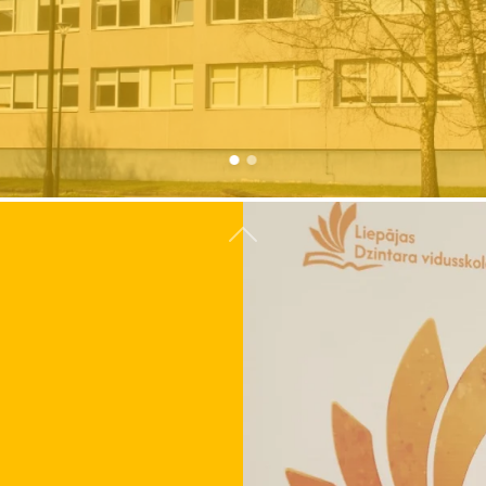
Atpakaļ