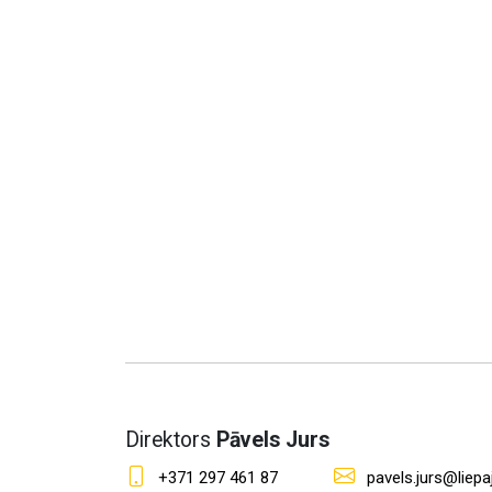
Direktors
Pāvels Jurs
+371 297 461 87
pavels.jurs@liepaj