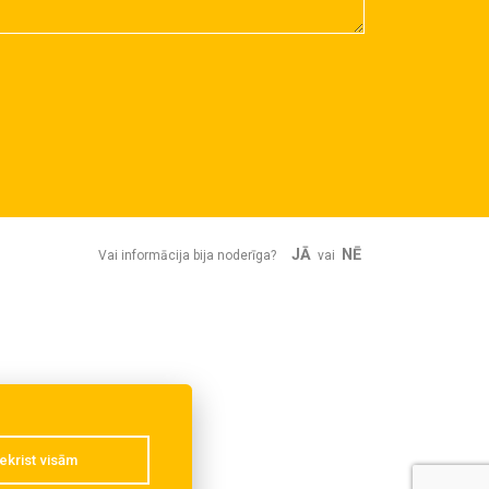
JĀ
NĒ
Vai informācija bija noderīga?
vai
ekrist visām