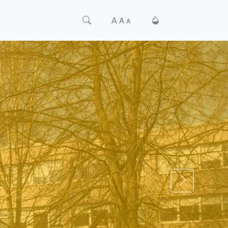
A
A
A
TĀLĀK