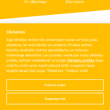
Uz sākumlapu
Ziņo mums
Sīkdatnes
Šajā tīmekļa vietnē mēs izmantojam savas un trešo pušu
sīkdatnes, lai nodrošinātu un uzlabotu tīmekļa vietnes
darbību, analizētu vietnes apmeklējumu un īstenotu
mārketinga aktivitātes. Lai uzzinātu vairāk par mūsu sīkdatņu
politiku, lūdzam noklikšķināt uz pogas
Sīkdatņu politika
Savu
izdarīto izvēli varat mainīt jebkurā brīdī, nospiežot lapas
Celmu iela 6, Liepāja, LV-3405
apakšā labajā stūrī pogu "Sīkdatnes".
Pielāgot izvēli
dzintaravsk@liepaja.edu.lv
Piekrist visām
+371 634 427 10
Neapstiprināt