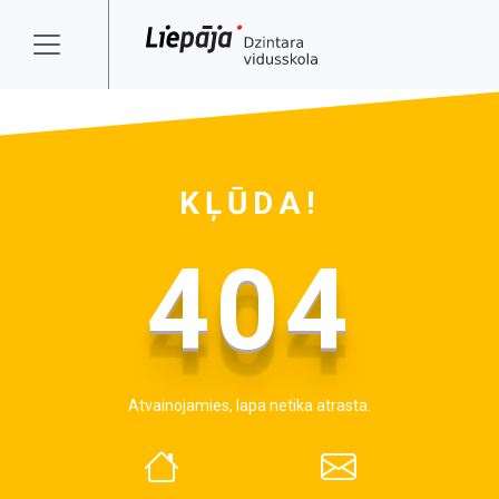
KĻŪDA!
404
Atvainojamies, lapa netika atrasta.