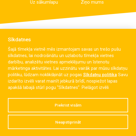
Uz sākumlapu
Ziņo mums
Sīkdatnes
Šajā tīmekļa vietnē mēs izmantojam savas un trešo pušu
sīkdatnes, lai nodrošinātu un uzlabotu tīmekļa vietnes
darbību, analizētu vietnes apmeklējumu un īstenotu
mārketinga aktivitātes. Lai uzzinātu vairāk par mūsu sīkdatņu
politiku, lūdzam noklikšķināt uz pogas
Sīkdatņu politika
Savu
izdarīto izvēli varat mainīt jebkurā brīdī, nospiežot lapas
Celmu iela 6, Liepāja, LV-3405
apakšā labajā stūrī pogu "Sīkdatnes".
Pielāgot izvēli
dzintaravsk@liepaja.edu.lv
Piekrist visām
+371 634 427 10
Neapstiprināt