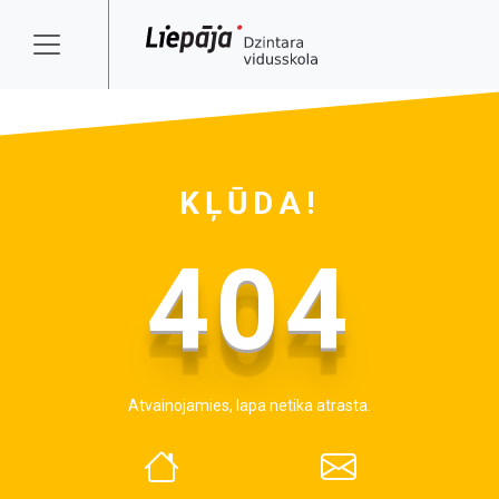
KĻŪDA!
404
Atvainojamies, lapa netika atrasta.