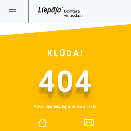
KĻŪDA!
404
Atvainojamies, lapa netika atrasta.