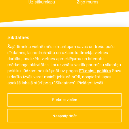
Uz sākumlapu
Ziņo mums
Sīkdatnes
Šajā tīmekļa vietnē mēs izmantojam savas un trešo pušu
sīkdatnes, lai nodrošinātu un uzlabotu tīmekļa vietnes
darbību, analizētu vietnes apmeklējumu un īstenotu
mārketinga aktivitātes. Lai uzzinātu vairāk par mūsu sīkdatņu
politiku, lūdzam noklikšķināt uz pogas
Sīkdatņu politika
Savu
izdarīto izvēli varat mainīt jebkurā brīdī, nospiežot lapas
Celmu iela 6, Liepāja, LV-3405
apakšā labajā stūrī pogu "Sīkdatnes".
Pielāgot izvēli
dzintaravsk@liepaja.edu.lv
Piekrist visām
+371 634 427 10
Neapstiprināt