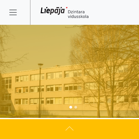
Atpakaļ