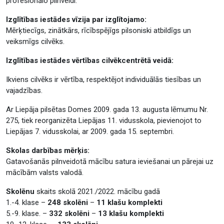
profesionālo pilnveidi.
Izglītības iestādes vīzija par izglītojamo:
Mērķtiecīgs, zinātkārs, rīcībspējīgs pilsoniski atbildīgs un
veiksmīgs cilvēks.
Izglītības iestādes vērtības cilvēkcentrētā veidā:
Ikviens cilvēks ir vērtība, respektējot individuālās tiesības un
vajadzības.
Ar Liepāja pilsētas Domes 2009. gada 13. augusta lēmumu Nr.
275, tiek reorganizēta Liepājas 11. vidusskola, pievienojot to
Liepājas 7. vidusskolai, ar 2009. gada 15. septembri.
Skolas darbības mērķis:
Gatavošanās pilnveidotā mācību satura ieviešanai un pārejai uz
mācībām valsts valodā.
Skolēnu
skaits skolā 2021./2022. mācību gadā
1.-4. klase –
248 skolēni
–
11 klašu komplekti
5.-9. klase. –
332 skolēni
–
13 klašu komplekti