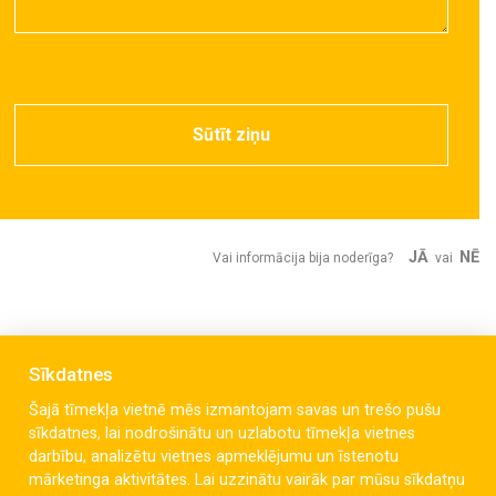
Sūtīt ziņu
JĀ
NĒ
Vai informācija bija noderīga?
vai
Sīkdatnes
Šajā tīmekļa vietnē mēs izmantojam savas un trešo pušu
sīkdatnes, lai nodrošinātu un uzlabotu tīmekļa vietnes
darbību, analizētu vietnes apmeklējumu un īstenotu
mārketinga aktivitātes. Lai uzzinātu vairāk par mūsu sīkdatņu