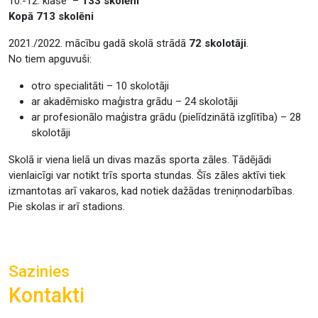
10.-12. klase –
133 skolēni
Kopā 713 skolēni
2021./2022. mācību gadā skolā strādā
72 skolotāji
.
No tiem apguvuši:
otro specialitāti – 10 skolotāji
ar akadēmisko maģistra grādu – 24 skolotāji
ar profesionālo maģistra grādu (pielīdzinātā izglītība) – 28
skolotāji
Skolā ir viena lielā un divas mazās sporta zāles. Tādējādi
vienlaicīgi var notikt trīs sporta stundas. Šīs zāles aktīvi tiek
izmantotas arī vakaros, kad notiek dažādas treniņnodarbības.
Pie skolas ir arī stadions.
Sazinies
Kontakti