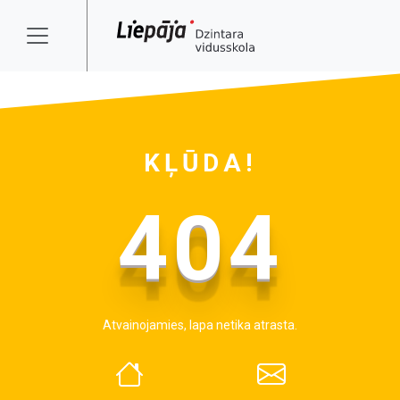
KĻŪDA!
404
Atvainojamies, lapa netika atrasta.