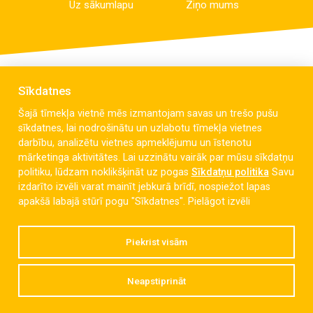
Uz sākumlapu
Ziņo mums
Sīkdatnes
Šajā tīmekļa vietnē mēs izmantojam savas un trešo pušu
sīkdatnes, lai nodrošinātu un uzlabotu tīmekļa vietnes
darbību, analizētu vietnes apmeklējumu un īstenotu
mārketinga aktivitātes. Lai uzzinātu vairāk par mūsu sīkdatņu
politiku, lūdzam noklikšķināt uz pogas
Sīkdatņu politika
Savu
izdarīto izvēli varat mainīt jebkurā brīdī, nospiežot lapas
Celmu iela 6, Liepāja, LV-3405
apakšā labajā stūrī pogu "Sīkdatnes".
Pielāgot izvēli
dzintaravsk@liepaja.edu.lv
Piekrist visām
+371 634 427 10
Neapstiprināt