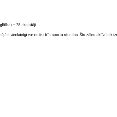
lītība) – 28 skolotāji
dējādi vienlaicīgi var notikt trīs sporta stundas. Šīs zāles aktīvi tiek