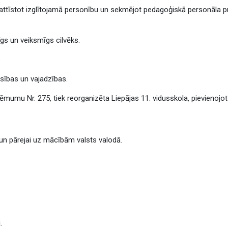
, attīstot izglītojamā personību un sekmējot pedagoģiskā personāla pr
dīgs un veiksmīgs cilvēks.
:
iesības un vajadzības.
mumu Nr. 275, tiek reorganizēta Liepājas 11. vidusskola, pievienojot t
un pārejai uz mācībām valsts valodā.
i
.