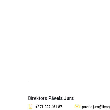
Direktors
Pāvels Jurs
+371 297 461 87
pavels.jurs@liepaj