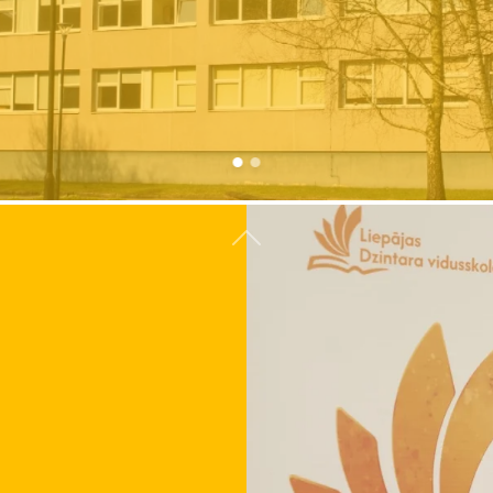
Atpakaļ