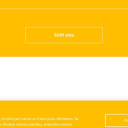
Sūtīt ziņu
 izmantojam savas un trešo pušu sīkdatnes, lai
Pi
 tīmekļa vietnes darbību, analizētu vietnes