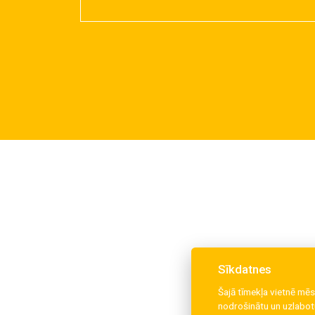
Sīkdatnes
Šajā tīmekļa vietnē mēs
nodrošinātu un uzlabotu