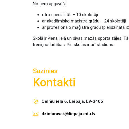
No tiem apguvuši:
otro specialitāti – 10 skolotāji
ar akadēmisko maģistra grādu – 24 skolotāji
ar profesionālo maģistra grādu (pielīdzinātā izg
Skolā ir viena lielā un divas mazās sporta zāles. Tā
treniņnodarbības. Pie skolas ir arī stadions.
Sazinies
Kontakti
Celmu iela 6, Liepāja, LV-3405
dzintaravsk@liepaja.edu.lv