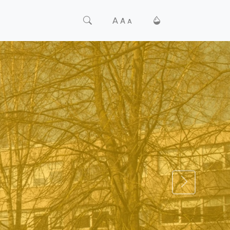
A
A
A
TĀLĀK