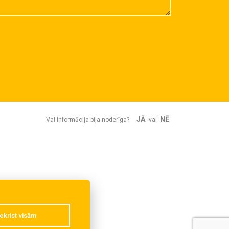
JĀ
NĒ
Vai informācija bija noderīga?
vai
ekrist visām