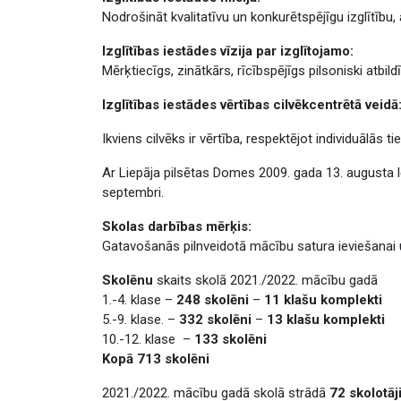
Nodrošināt kvalitatīvu un konkurētspējīgu izglītību
Izglītības iestādes vīzija par izglītojamo:
Mērķtiecīgs, zinātkārs, rīcībspējīgs pilsoniski atbil
Izglītības iestādes vērtības cilvēkcentrētā veidā
Ikviens cilvēks ir vērtība, respektējot individuālās t
Ar Liepāja pilsētas Domes 2009. gada 13. augusta lē
septembri.
Skolas darbības mērķis:
Gatavošanās pilnveidotā mācību satura ieviešanai 
Skolēnu
skaits skolā 2021./2022. mācību gadā
1.-4. klase –
248 skolēni
–
11 klašu komplekti
5.-9. klase. –
332 skolēni
–
13 klašu komplekti
10.-12. klase –
133 skolēni
Kopā 713 skolēni
2021./2022. mācību gadā skolā strādā
72 skolotāj