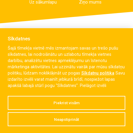
Uz sākumlapu
Ziņo mums
Sīkdatnes
Šajā tīmekļa vietnē mēs izmantojam savas un trešo pušu
sīkdatnes, lai nodrošinātu un uzlabotu tīmekļa vietnes
darbību, analizētu vietnes apmeklējumu un īstenotu
mārketinga aktivitātes. Lai uzzinātu vairāk par mūsu sīkdatņu
politiku, lūdzam noklikšķināt uz pogas
Sīkdatņu politika
Savu
izdarīto izvēli varat mainīt jebkurā brīdī, nospiežot lapas
Celmu iela 6, Liepāja, LV-3405
apakšā labajā stūrī pogu "Sīkdatnes".
Pielāgot izvēli
dzintaravsk@liepaja.edu.lv
Piekrist visām
+371 634 427 10
Neapstiprināt