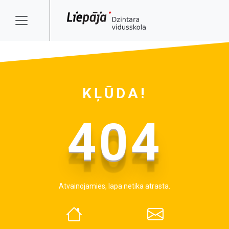
KĻŪDA!
404
Atvainojamies, lapa netika atrasta.