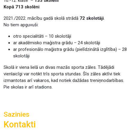
10.-12. klase –
133 skolēni
Kopā 713 skolēni
2021./2022. mācību gadā skolā strādā
72 skolotāji
.
No tiem apguvuši:
otro specialitāti – 10 skolotāji
ar akadēmisko maģistra grādu – 24 skolotāji
ar profesionālo maģistra grādu (pielīdzinātā izglītība) – 28
skolotāji
Skolā ir viena lielā un divas mazās sporta zāles. Tādējādi
vienlaicīgi var notikt trīs sporta stundas. Šīs zāles aktīvi tiek
izmantotas arī vakaros, kad notiek dažādas treniņnodarbības.
Pie skolas ir arī stadions.
Sazinies
Kontakti