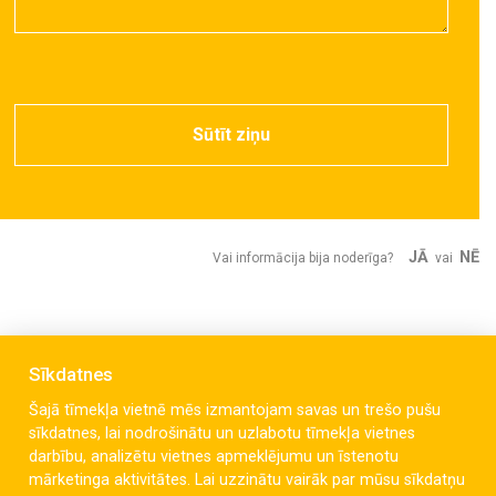
Sūtīt ziņu
JĀ
NĒ
Vai informācija bija noderīga?
vai
Sīkdatnes
Šajā tīmekļa vietnē mēs izmantojam savas un trešo pušu
sīkdatnes, lai nodrošinātu un uzlabotu tīmekļa vietnes
darbību, analizētu vietnes apmeklējumu un īstenotu
mārketinga aktivitātes. Lai uzzinātu vairāk par mūsu sīkdatņu