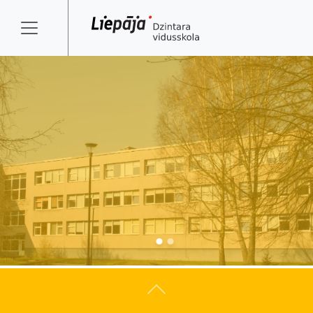
Atpakaļ