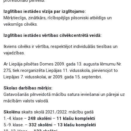
profesionālo pilnveidi.
Izglītības iestādes vīzija par izglītojamo:
Mērķtiecīgs, zinātkārs, rīcībspējīgs pilsoniski atbildīgs un
veiksmīgs cilvēks.
Izglītības iestādes vērtības cilvēkcentrētā veidā:
Ikviens cilvēks ir vērtība, respektējot individuālās tiesības un
vajadzības.
Ar Liepāja pilsētas Domes 2009. gada 13. augusta lēmumu Nr.
275, tiek reorganizēta Liepājas 11. vidusskola, pievienojot to
Liepājas 7. vidusskolai, ar 2009. gada 15. septembri.
Skolas darbības mērķis:
Gatavošanās pilnveidotā mācību satura ieviešanai un pārejai uz
mācībām valsts valodā.
Skolēnu
skaits skolā 2021./2022. mācību gadā
1.-4. klase –
248 skolēni
–
11 klašu komplekti
5.-9. klase. –
332 skolēni
–
13 klašu komplekti