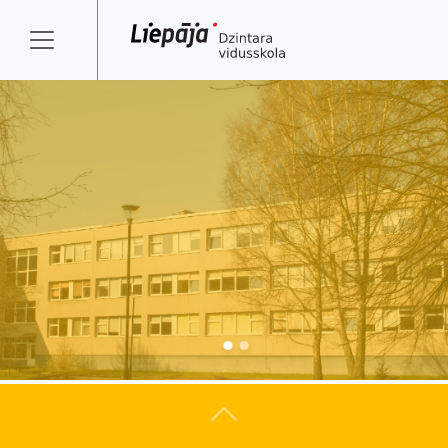
Atpakaļ