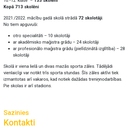
10.-12. klase –
133 skolēni
Kopā 713 skolēni
2021./2022. mācību gadā skolā strādā
72 skolotāji
.
No tiem apguvuši:
otro specialitāti – 10 skolotāji
ar akadēmisko maģistra grādu – 24 skolotāji
ar profesionālo maģistra grādu (pielīdzinātā izglītība) – 28
skolotāji
Skolā ir viena lielā un divas mazās sporta zāles. Tādējādi
vienlaicīgi var notikt trīs sporta stundas. Šīs zāles aktīvi tiek
izmantotas arī vakaros, kad notiek dažādas treniņnodarbības.
Pie skolas ir arī stadions.
Sazinies
Kontakti