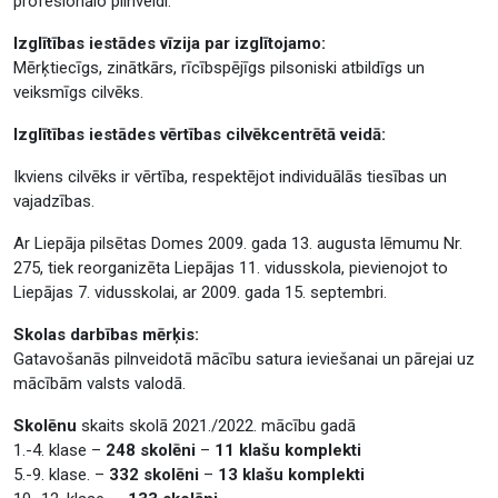
profesionālo pilnveidi.
Izglītības iestādes vīzija par izglītojamo:
Mērķtiecīgs, zinātkārs, rīcībspējīgs pilsoniski atbildīgs un
veiksmīgs cilvēks.
Izglītības iestādes vērtības cilvēkcentrētā veidā:
Ikviens cilvēks ir vērtība, respektējot individuālās tiesības un
vajadzības.
Ar Liepāja pilsētas Domes 2009. gada 13. augusta lēmumu Nr.
275, tiek reorganizēta Liepājas 11. vidusskola, pievienojot to
Liepājas 7. vidusskolai, ar 2009. gada 15. septembri.
Skolas darbības mērķis:
Gatavošanās pilnveidotā mācību satura ieviešanai un pārejai uz
mācībām valsts valodā.
Skolēnu
skaits skolā 2021./2022. mācību gadā
1.-4. klase –
248 skolēni
–
11 klašu komplekti
5.-9. klase. –
332 skolēni
–
13 klašu komplekti