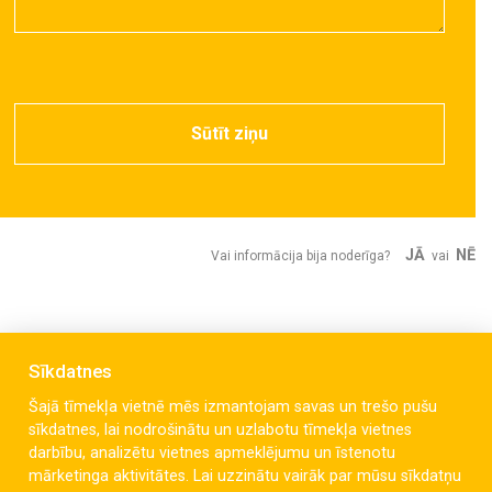
Sūtīt ziņu
JĀ
NĒ
Vai informācija bija noderīga?
vai
Sīkdatnes
Šajā tīmekļa vietnē mēs izmantojam savas un trešo pušu
sīkdatnes, lai nodrošinātu un uzlabotu tīmekļa vietnes
darbību, analizētu vietnes apmeklējumu un īstenotu
mārketinga aktivitātes. Lai uzzinātu vairāk par mūsu sīkdatņu