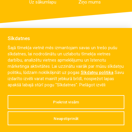
Uz sākumlapu
Ziņo mums
Sīkdatnes
Šajā tīmekļa vietnē mēs izmantojam savas un trešo pušu
sīkdatnes, lai nodrošinātu un uzlabotu tīmekļa vietnes
darbību, analizētu vietnes apmeklējumu un īstenotu
mārketinga aktivitātes. Lai uzzinātu vairāk par mūsu sīkdatņu
politiku, lūdzam noklikšķināt uz pogas
Sīkdatņu politika
Savu
izdarīto izvēli varat mainīt jebkurā brīdī, nospiežot lapas
Celmu iela 6, Liepāja, LV-3405
apakšā labajā stūrī pogu "Sīkdatnes".
Pielāgot izvēli
dzintaravsk@liepaja.edu.lv
Piekrist visām
+371 634 427 10
Neapstiprināt