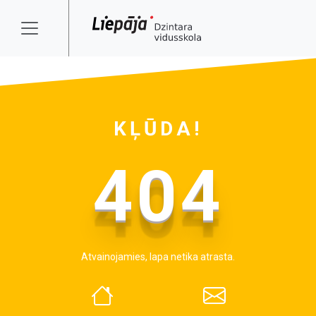
KĻŪDA!
404
Atvainojamies, lapa netika atrasta.