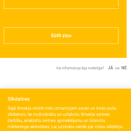
Sūtīt ziņu
JĀ
NĒ
Vai informācija bija noderīga?
vai
Sīkdatnes
Šajā tīmekļa vietnē mēs izmantojam savas un trešo pušu
sīkdatnes, lai nodrošinātu un uzlabotu tīmekļa vietnes
darbību, analizētu vietnes apmeklējumu un īstenotu
mārketinga aktivitātes. Lai uzzinātu vairāk par mūsu sīkdatņu