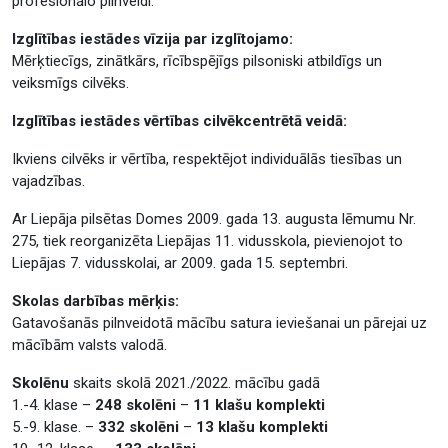
profesionālo pilnveidi.
Izglītības iestādes vīzija par izglītojamo:
Mērķtiecīgs, zinātkārs, rīcībspējīgs pilsoniski atbildīgs un
veiksmīgs cilvēks.
Izglītības iestādes vērtības cilvēkcentrētā veidā:
Ikviens cilvēks ir vērtība, respektējot individuālās tiesības un
vajadzības.
Ar Liepāja pilsētas Domes 2009. gada 13. augusta lēmumu Nr.
275, tiek reorganizēta Liepājas 11. vidusskola, pievienojot to
Liepājas 7. vidusskolai, ar 2009. gada 15. septembri.
Skolas darbības mērķis:
Gatavošanās pilnveidotā mācību satura ieviešanai un pārejai uz
mācībām valsts valodā.
Skolēnu
skaits skolā 2021./2022. mācību gadā
1.-4. klase –
248 skolēni
–
11 klašu komplekti
5.-9. klase. –
332 skolēni
–
13 klašu komplekti