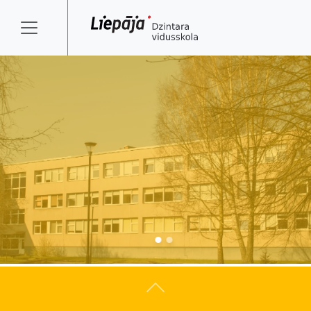
Atpakaļ