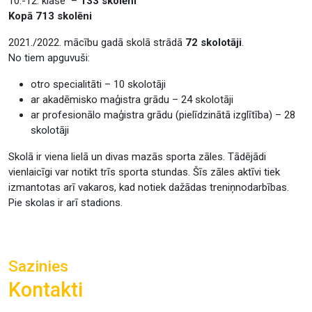
10.-12. klase –
133 skolēni
Kopā 713 skolēni
2021./2022. mācību gadā skolā strādā
72 skolotāji
.
No tiem apguvuši:
otro specialitāti – 10 skolotāji
ar akadēmisko maģistra grādu – 24 skolotāji
ar profesionālo maģistra grādu (pielīdzinātā izglītība) – 28
skolotāji
Skolā ir viena lielā un divas mazās sporta zāles. Tādējādi
vienlaicīgi var notikt trīs sporta stundas. Šīs zāles aktīvi tiek
izmantotas arī vakaros, kad notiek dažādas treniņnodarbības.
Pie skolas ir arī stadions.
Sazinies
Kontakti